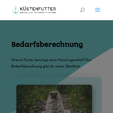
Bedarfsberechnung
Wieviel Futter benötigt mein Hund eigentlich? Die
Bedarfsberechnung gibt dir einen Überblick.