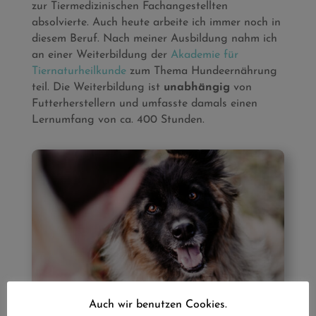
zur Tiermedizinischen Fachangestellten
absolvierte. Auch heute arbeite ich immer noch in
diesem Beruf. Nach meiner Ausbildung nahm ich
an einer Weiterbildung der
Akademie für
Tiernaturheilkunde
zum Thema Hundeernährung
teil. Die Weiterbildung ist
unabhängig
von
Futterherstellern und umfasste damals einen
Lernumfang von ca. 400 Stunden.
Auch wir benutzen Cookies.