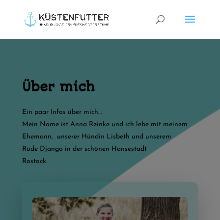
Über mich
Ein paar Infos über mich…
Mein Name ist Anna Reinke und ich lebe mit meinem
Ehemann, unserer Hündin Lisbeth und unserem
Rüde Django
in der schönen Hansestadt
Rostock.